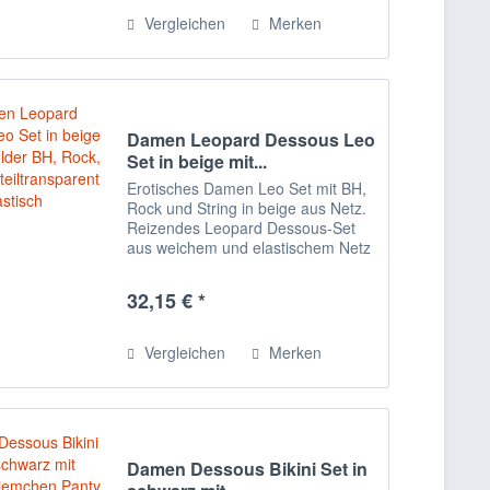
Vergleichen
Merken
Damen Leopard Dessous Leo
Set in beige mit...
Erotisches Damen Leo Set mit BH,
Rock und String in beige aus Netz.
Reizendes Leopard Dessous-Set
aus weichem und elastischem Netz
mit Bänder und einem Rock. Ein BH
mit verstellbaren Neckholder
32,15 € *
Trägern und mehrstufigem
Rückenverschluss....
Vergleichen
Merken
Damen Dessous Bikini Set in