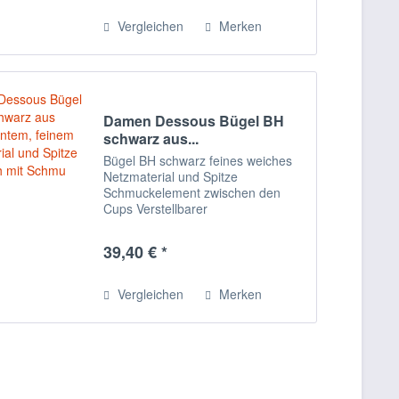
einen schlanken Look. Farbe:
schwarz...
Vergleichen
Merken
Damen Dessous Bügel BH
schwarz aus...
Bügel BH schwarz feines weiches
Netzmaterial und Spitze
Schmuckelement zwischen den
Cups Verstellbarer
Hakenverschluss Träger passend
verstellbar Schwarzer Bügel-BH aus
39,40 € *
feinem besticktem Stretchtüll. Die
weichen elastischen Cups...
Vergleichen
Merken