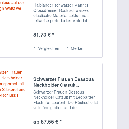
Halblanger schwarzer Männer
Crossdresser Rock schwarzes
elastische Material seidenmatt
teilweise perforiertes Material
Reißverschluss auf der Seite hoch
geschnitten Schöner Rock mit
81,73 € *
hoher Taille und Falten. Komplett
aus schwarzem,...
Vergleichen
Merken
Schwarzer Frauen Dessous
Neckholder Catsuit...
Schwarzer Frauen Dessous
Neckholder-Catsuit mit Leoparden
Flock transparent. Die Rückseite ist
vollständig offen und der
Reißverschluss öffnet sich
vollständig von vorne nach
ab 87,55 € *
hinten. Der Artikel ist in einer
Hochglanzbox verpackt....