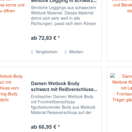
wetlook Legging in schwarz...
Sinnliche Leggings aus schwarzem
Wetlook Materiel. Dieses Material
dehnt sich sehr weit in alle
Richtungen, passt sich dem Körper
also perfekt an und betont jedes
Detail, insbesondere die Form der
ab 72,83 € *
Hüften und des Gesäßes.
Außerdem wirken...
Vergleichen
Merken
Damen Wetlook Body
schwarz mit Reißverschluss...
Erotisscher Damen Wetlook Body
mit Frontreißverschluss
figurbetonender Body aus Wetlook
Material Reissverschluss auf der
Vorderseite Schwarzer String-Body,
gefertigt aus glattem Material, mit
ab 66,95 € *
einem schwarzen Reißverschluss