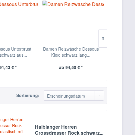
sous Unterbrust
Damen Reizwäsche Dessous
Elastische
schwarz aus...
Kleid schwarz lang...
Neon T
91,43 € *
ab 94,50 € *
ab 2
Sortierung:
Halblanger Herren
Crossdresser Rock schwarz...