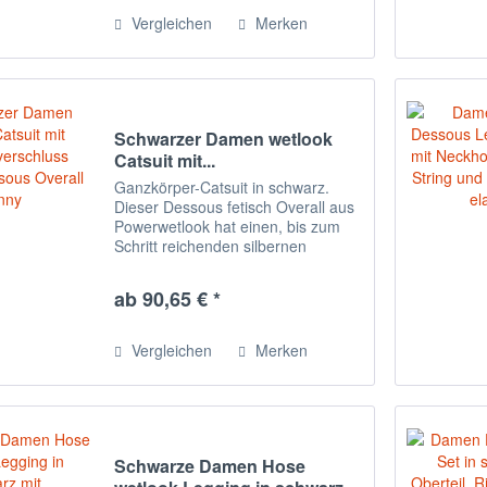
Vergleichen
Merken
Schwarzer Damen wetlook
Catsuit mit...
Ganzkörper-Catsuit in schwarz.
Dieser Dessous fetisch Overall aus
Powerwetlook hat einen, bis zum
Schritt reichenden silbernen
Reißverschluss. Der Artikel ist in
einer Hochglanzbox mit Bild
ab 90,65 € *
verpackt. Pflegehinweis : 30Grad
Handwäsche...
Vergleichen
Merken
Schwarze Damen Hose