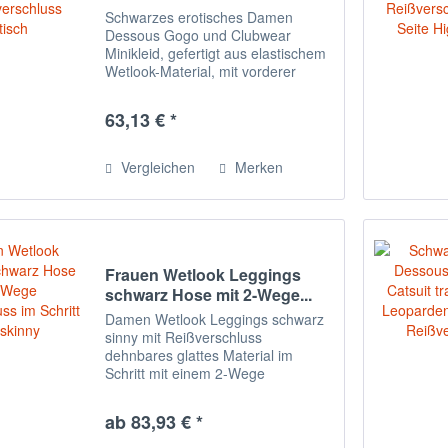
Schwarzes erotisches Damen
Dessous Gogo und Clubwear
Minikleid, gefertigt aus elastischem
Wetlook-Material, mit vorderer
Schnürung und einem
Klettverschluss am Kragen. Der
63,13 € *
Artikel ist in einer Verpackung mit
Bild. Pflegehinweis : 30Grad...
Vergleichen
Merken
Frauen Wetlook Leggings
schwarz Hose mit 2-Wege...
Damen Wetlook Leggings schwarz
sinny mit Reißverschluss
dehnbares glattes Material im
Schritt mit einem 2-Wege
Reißverschluss Schwarze Leggings
mit 2-Wege Reißverschluss im
ab 83,93 € *
Schritt. Gefertigt aus glatten,
dehnbaren Material. Der Artikel...