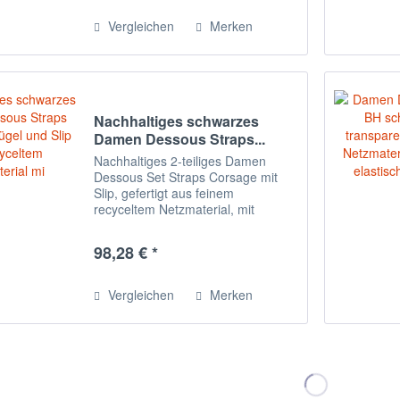
auf der...
Vergleichen
Merken
Nachhaltiges schwarzes
Damen Dessous Straps...
Nachhaltiges 2-teiliges Damen
Dessous Set Straps Corsage mit
Slip, gefertigt aus feinem
recyceltem Netzmaterial, mit
samtigen Aufdruck. Der BH hat
Bügel, einen zweifachverstellbare
98,28 € *
Hakenverschlussleiste auf der
Rückseite, verstellbare...
Vergleichen
Merken