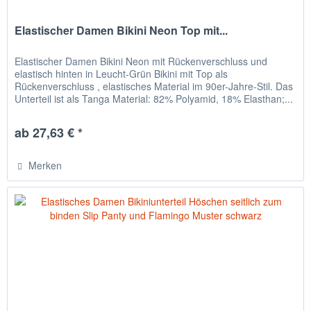
Elastischer Damen Bikini Neon Top mit...
Elastischer Damen Bikini Neon mit Rückenverschluss und
elastisch hinten in Leucht-Grün Bikini mit Top als
Rückenverschluss , elastisches Material im 90er-Jahre-Stil. Das
Unterteil ist als Tanga Material: 82% Polyamid, 18% Elasthan;...
ab 27,63 € *
Merken