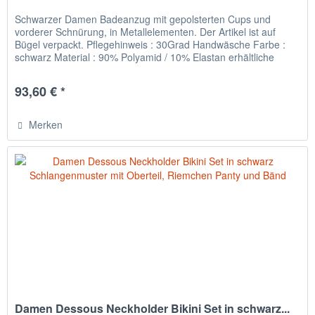
Schwarzer Damen Badeanzug mit gepolsterten Cups und
vorderer Schnürung, in Metallelementen. Der Artikel ist auf
Bügel verpackt. Pflegehinweis : 30Grad Handwäsche Farbe :
schwarz Material : 90% Polyamid / 10% Elastan erhältliche
Größen :...
93,60 € *
Merken
Damen Dessous Neckholder Bikini Set in schwarz...