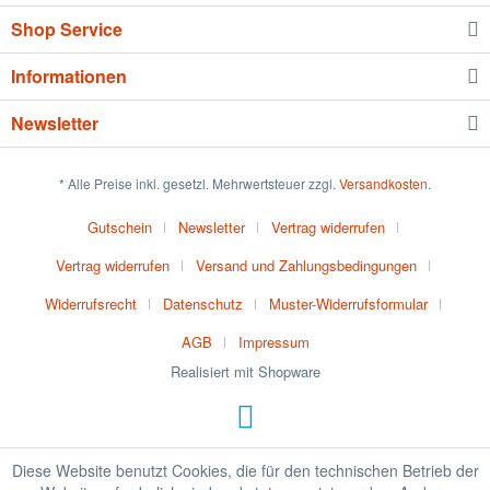
Shop Service
Informationen
Newsletter
* Alle Preise inkl. gesetzl. Mehrwertsteuer zzgl.
Versandkosten
.
Gutschein
Newsletter
Vertrag widerrufen
Vertrag widerrufen
Versand und Zahlungsbedingungen
Widerrufsrecht
Datenschutz
Muster-Widerrufsformular
AGB
Impressum
Realisiert mit Shopware
Diese Website benutzt Cookies, die für den technischen Betrieb der