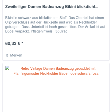
Zweiteiliger Damen Badeanzug Bikini blickdicht...
Bikini in schwarz aus blickdichtem Stoff. Das Oberteil hat einen
Clip-Verschluss auf der Rückseite und wird als Neckholder
getragen. Dass Unterteil ist hoch geschnitten. Der Artikel ist auf
Bügel verpackt. Pflegehinweis : 30Grad...
60,33 € *
Merken