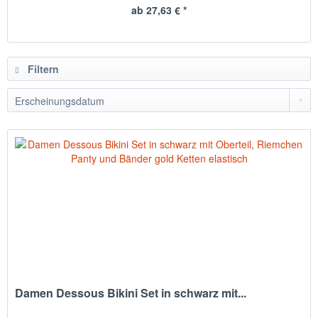
ab 27,63 € *
Filtern
Damen Dessous Bikini Set in schwarz mit...