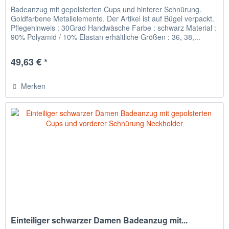
Badeanzug mit gepolsterten Cups und hinterer Schnürung.
Goldfarbene Metallelemente. Der Artikel ist auf Bügel verpackt.
Pflegehinweis : 30Grad Handwäsche Farbe : schwarz Material :
90% Polyamid / 10% Elastan erhältliche Größen : 36, 38,...
49,63 € *
Merken
Einteiliger schwarzer Damen Badeanzug mit...