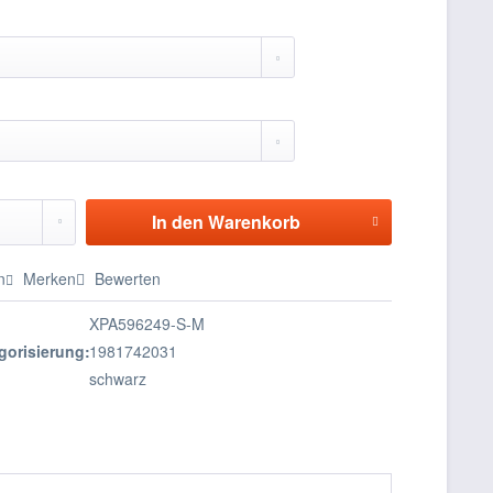
In den
Warenkorb
n
Merken
Bewerten
XPA596249-S-M
gorisierung:
1981742031
schwarz