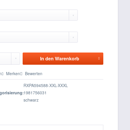
In den
Warenkorb
n
Merken
Bewerten
RXPA594588-XXL-XXXL
gorisierung:
1981756031
schwarz