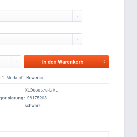
In den
Warenkorb
n
Merken
Bewerten
XLO868578-L-XL
gorisierung:
1981752031
schwarz