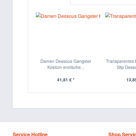
Damen Dessous Gangster
Transparentes B
Kostüm erotische...
Slip Desso
41,81 € *
13,85
Service Hotline
Shop Servi