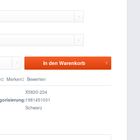
In den
Warenkorb
n
Merken
Bewerten
X5820-224
gorisierung:
1981451031
Schwarz