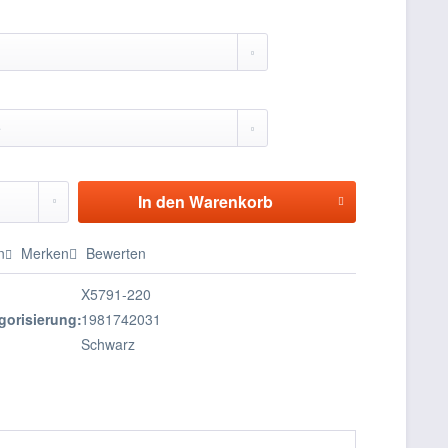
In den
Warenkorb
n
Merken
Bewerten
X5791-220
gorisierung:
1981742031
Schwarz