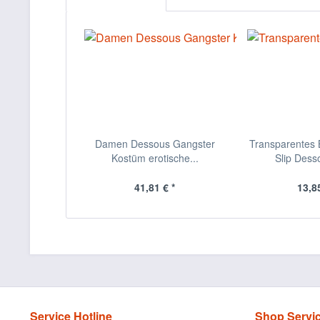
Damen Dessous Gangster
Transparentes B
Kostüm erotische...
Slip Desso
41,81 € *
13,85
Service Hotline
Shop Servi