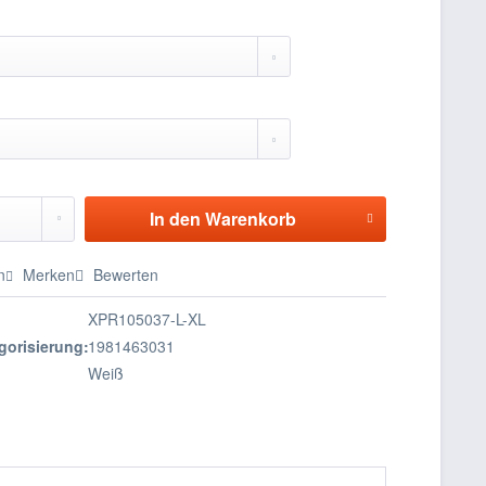
In den
Warenkorb
n
Merken
Bewerten
XPR105037-L-XL
gorisierung:
1981463031
Weiß