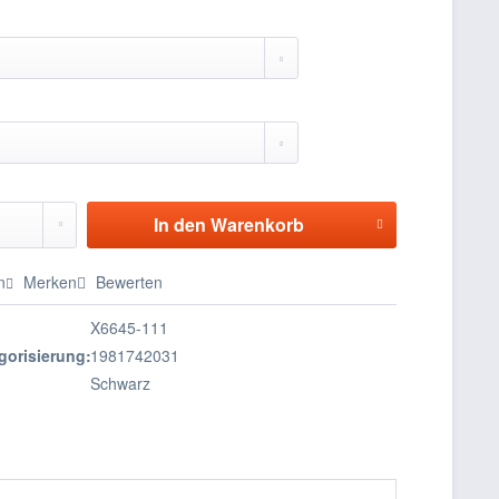
In den
Warenkorb
n
Merken
Bewerten
X6645-111
gorisierung:
1981742031
Schwarz