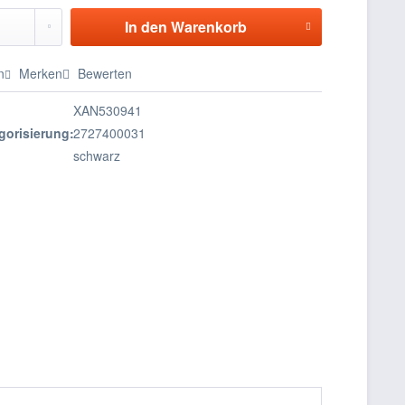
In den
Warenkorb
n
Merken
Bewerten
XAN530941
gorisierung:
2727400031
schwarz