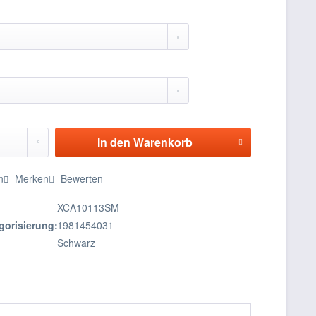
In den
Warenkorb
n
Merken
Bewerten
XCA10113SM
gorisierung:
1981454031
Schwarz