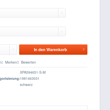
In den
Warenkorb
n
Merken
Bewerten
XPA594651-S-M
gorisierung:
1981463031
schwarz