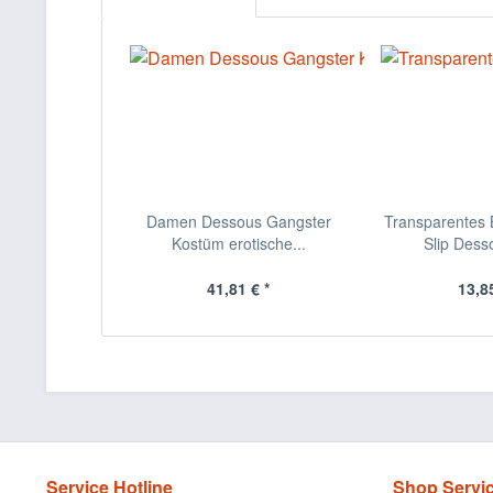
Damen Dessous Gangster
Transparentes B
Kostüm erotische...
Slip Desso
41,81 € *
13,85
Service Hotline
Shop Servi