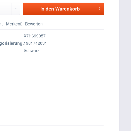
In den
Warenkorb
n
Merken
Bewerten
X7H699057
gorisierung:
1981742031
Schwarz