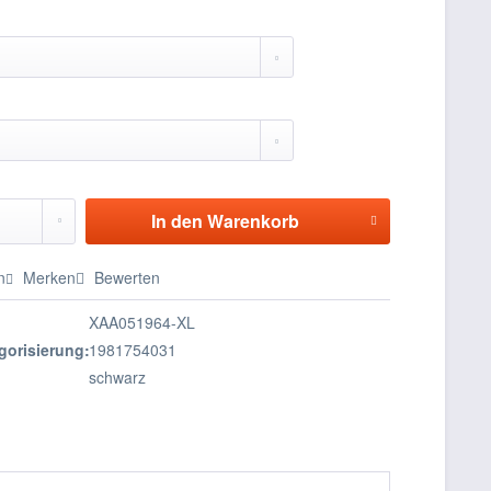
In den
Warenkorb
n
Merken
Bewerten
XAA051964-XL
gorisierung:
1981754031
schwarz