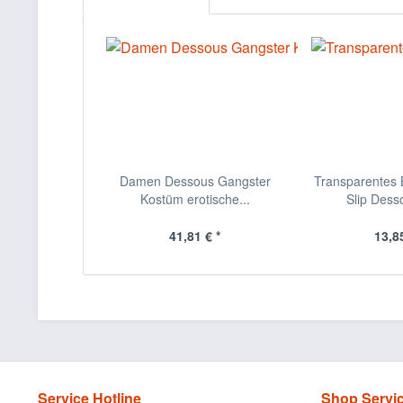
Damen Dessous Gangster
Transparentes B
Kostüm erotische...
Slip Desso
41,81 € *
13,85
Service Hotline
Shop Servi