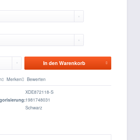
In den
Warenkorb
n
Merken
Bewerten
XDE872118-S
gorisierung:
1981748031
Schwarz