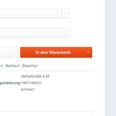
In den
Warenkorb
n
Merken
Bewerten
XMS450388-S-M
gorisierung:
1981749031
schwarz