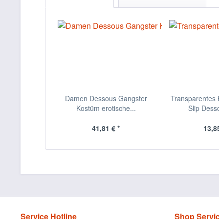
Damen Dessous Gangster
Transparentes B
Kostüm erotische...
Slip Desso
41,81 € *
13,85
Service Hotline
Shop Servi