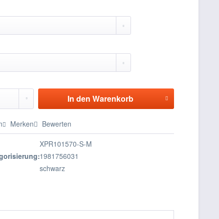
In den
Warenkorb
n
Merken
Bewerten
XPR101570-S-M
gorisierung:
1981756031
schwarz