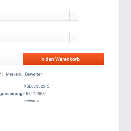
In den
Warenkorb
n
Merken
Bewerten
XSL073523-S
gorisierung:
1981756031
schwarz