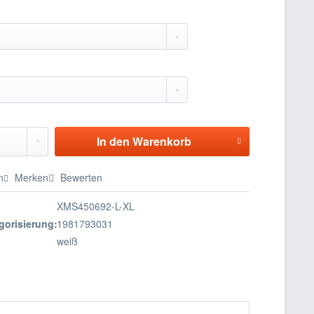
In den
Warenkorb
n
Merken
Bewerten
XMS450692-L-XL
gorisierung:
1981793031
weiß