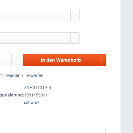
In den
Warenkorb
n
Merken
Bewerten
XNH011319-S
gorisierung:
1981456031
schwarz