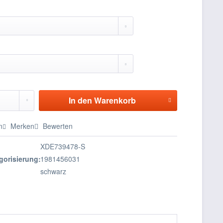
In den
Warenkorb
n
Merken
Bewerten
XDE739478-S
gorisierung:
1981456031
schwarz