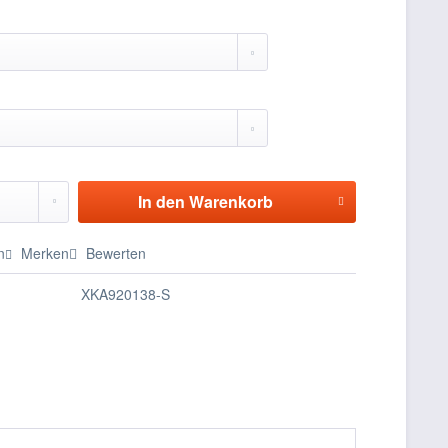
In den
Warenkorb
n
Merken
Bewerten
XKA920138-S