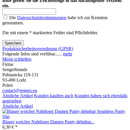
Bitte geben Sie die Zeichenfolge in das nachfolgende Textfeld
ein.
Die
Datenschutzbestimmungen
habe ich zur Kenntnis
genommen.
Die mit einem * markierten Felder sind Pflichtfelder.
Speichern
Produktsicherheitsverordnung (GPSR)
Folgende Infos sind verfübar......
mehr
Menü schließen
Firma
Sengerbrands
Pabianicka 119-131
93-490 Lodz
Polen
contact@regnes.eu
Ähnliche Artikel
Kunden kauften auch
Kunden haben sich ebenfalls
angesehen
Ähnliche Artikel
Blauer weicher Nahtloser Damen Panty dehnbar...
6,30 € *