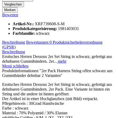
Vergleichen
Merken
Bewerten
Artikel-Nr.:
XRF739608-S-M
Produktkategorisierung:
1981403031
Farbfamilie:
schwarz
Beschreibung
Bewertungen
0
Produktsicherheitsverordnung
(GPSR)
Beschreibung
Erotisches Herren Dessous 2er Set String in schwarz, gefertigt aus
dehnbaren Gummibändern. 2er...
mehr
Menü schließen
Produktinformationen "2er Pack Harness String offen schwarz aus
Gummibänder dehnbar 2 Varianten"
Erotisches Herren Dessous 2er Set String in schwarz, gefertigt aus
dehnbaren Gummibändern. 2er Pack. Eine Variante ist hinten ein
String und die andere ist hinten geöffnet.
Der Artikel ist in einer Hochglanzbox (mit Bild) verpackt.
Pflegehinweis : 30Grad Handwäsche
Farbe : schwarz
Material : 70% Polyamid / 30% Elastan
erhältliche Größen : S/M, L/XL, 2XL/3XL