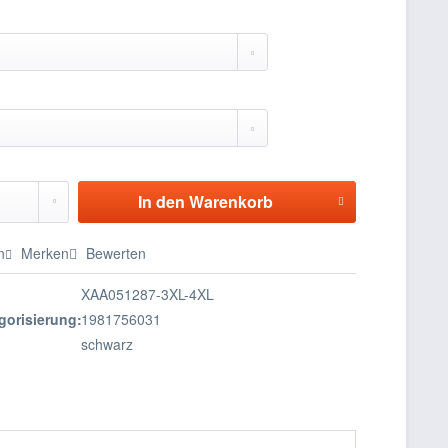
In den
Warenkorb
n
Merken
Bewerten
XAA051287-3XL-4XL
gorisierung:
1981756031
schwarz