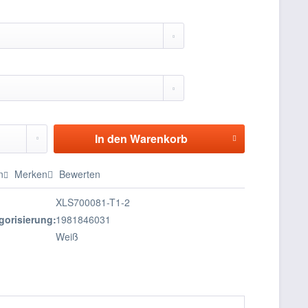
In den
Warenkorb
n
Merken
Bewerten
XLS700081-T1-2
gorisierung:
1981846031
Weiß