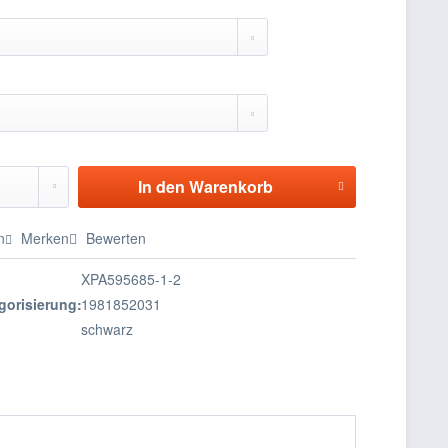
In den
Warenkorb
n
Merken
Bewerten
XPA595685-1-2
gorisierung:
1981852031
schwarz