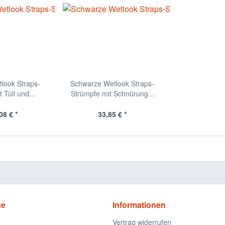
look Straps-
Schwarze Wetlook Straps-
 Tüll und...
Strümpfe mit Schnürung...
08 € *
33,85 € *
ce
Informationen
Vertrag widerrufen