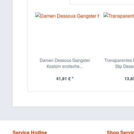
Damen Dessous Gangster
Transparentes B
Kostüm erotische...
Slip Desso
41,81 € *
13,85
Service Hotline
Shop Servi