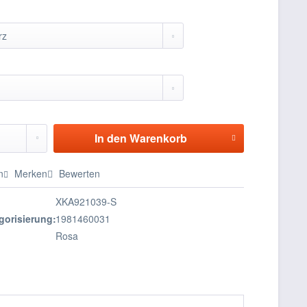
In den
Warenkorb
n
Merken
Bewerten
XKA921039-S
gorisierung:
1981460031
Rosa