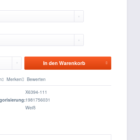
In den
Warenkorb
n
Merken
Bewerten
X6394-111
gorisierung:
1981756031
Weiß