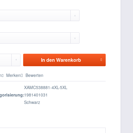
In den
Warenkorb
n
Merken
Bewerten
XAMC538881-4XL-5XL
gorisierung:
1981401031
Schwarz