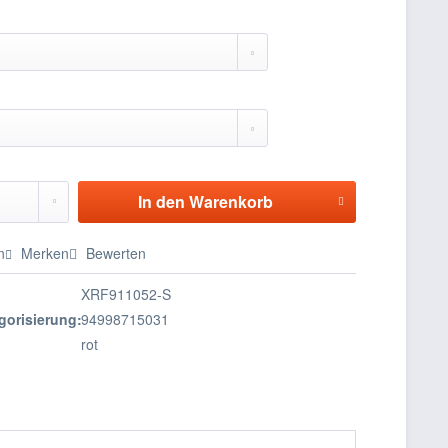
In den
Warenkorb
n
Merken
Bewerten
XRF911052-S
gorisierung:
94998715031
rot