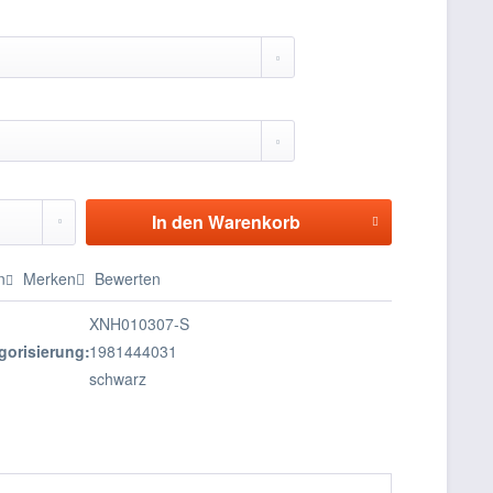
In den
Warenkorb
n
Merken
Bewerten
XNH010307-S
gorisierung:
1981444031
schwarz