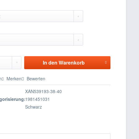
In den
Warenkorb
n
Merken
Bewerten
XAN539193-38-40
gorisierung:
1981451031
Schwarz