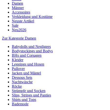
Damen
Männer
Accessoires
Verkleidung und Kostüme
Neuste Artikel
Sale
Neu2026
Zur Kategorie Damen
Babydolls und Negligees
Bodystockings und Bodys
BHs und Corsagen
Kleider
Leggings und Hosen
Pullover
Jacken und Mäntel
Dessous Sets
Nachtwäsche
Röcke
Strümpfe und Socken
Slips, Strings und Panties
Shirts und Tops
Bademode