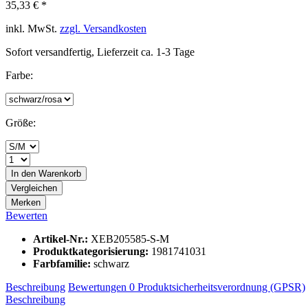
35,33 € *
inkl. MwSt.
zzgl. Versandkosten
Sofort versandfertig, Lieferzeit ca. 1-3 Tage
Farbe:
Größe:
In den
Warenkorb
Vergleichen
Merken
Bewerten
Artikel-Nr.:
XEB205585-S-M
Produktkategorisierung:
1981741031
Farbfamilie:
schwarz
Beschreibung
Bewertungen
0
Produktsicherheitsverordnung (GPSR)
Beschreibung