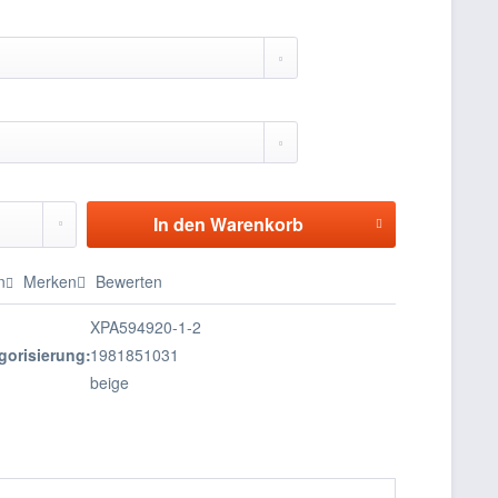
In den
Warenkorb
n
Merken
Bewerten
XPA594920-1-2
gorisierung:
1981851031
beige